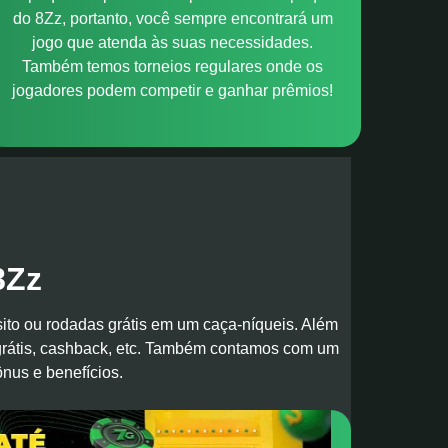
do 8Zz, portanto, você sempre encontrará um
jogo que atenda às suas necessidades.
Também temos torneios regulares onde os
jogadores podem competir e ganhar prêmios!
8Zz
ito ou rodadas grátis em um caça-níqueis. Além
 grátis, cashback, etc. Também contamos com um
nus e benefícios.