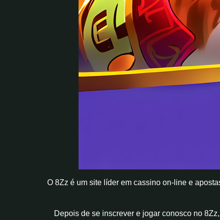
O 8Zz é um site líder em cassino on-line e apost
Depois de se inscrever e jogar conosco no 8Zz