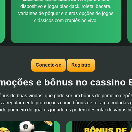
dispositivo e jogar blackjack, roleta, bacará,
variantes de pôquer e outras opções de jogos
clássicos com crupiês ao vivo.
Conecte-se
Registro
moções e bônus no cassino 
bônus de boas-vindas, que pode ser um bônus de primeiro depós
ganiza regularmente promoções como bônus de recarga, rodadas
ade por meio do qual os jogadores podem desfrutar de vários bô