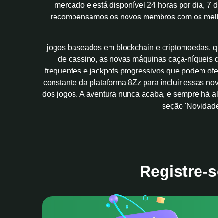
mercado e está disponível 24 horas por dia, 7
recompensamos os novos membros com os melhore
jogos baseados em blockchain e criptomoedas, qu
de cassino, as novas máquinas caça-níqueis 
frequentes e jackpots progressivos que podem ofer
constante da plataforma 8Zz para incluir essas 
dos jogos. A aventura nunca acaba, e sempre há al
seção 'Novidade
Registre-s