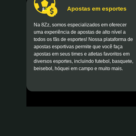
Apostas em esportes
Na 8Zz, somos especializados em oferecer
uma experiência de apostas de alto nível a
todos os fãs de esportes! Nossa plataforma de
apostas esportivas permite que você faça
apostas em seus times e atletas favoritos em
diversos esportes, incluindo futebol, basquete,
beisebol, hóquei em campo e muito mais.