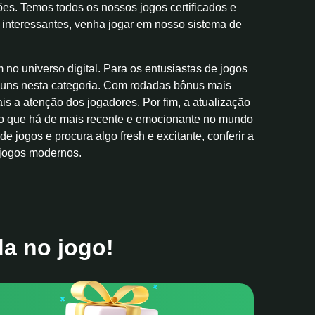
es. Temos todos os nossos jogos certificados e
interessantes, venha jogar em nosso sistema de
o universo digital. Para os entusiastas de jogos
muns nesta categoria. Com rodadas bônus mais
is a atenção dos jogadores. Por fim, a atualização
ao que há de mais recente e emocionante no mundo
jogos e procura algo fresh e excitante, conferir a
 jogos modernos.
da no jogo!