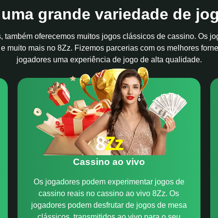
 uma grande variedade de jo
s, também oferecemos muitos jogos clássicos de cassino. Os jo
 e muito mais no 8Zz. Fizemos parcerias com os melhores forn
jogadores uma experiência de jogo de alta qualidade.
Cassino ao vivo
Os jogadores podem experimentar jogos de
cassino reais no cassino ao vivo 8Zz. Os
jogadores podem desfrutar de jogos de mesa
clássicos, transmitidos ao vivo para o seu