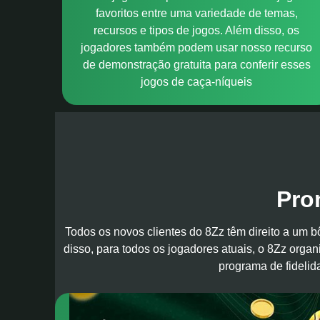
favoritos entre uma variedade de temas,
recursos e tipos de jogos. Além disso, os
jogadores também podem usar nosso recurso
de demonstração gratuita para conferir esses
jogos de caça-níqueis
Pro
Todos os novos clientes do 8Zz têm direito a um 
disso, para todos os jogadores atuais, o 8Zz or
programa de fidelid