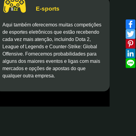
E-sports
Aqui também oferecemos muitas competições
de esportes eletrônicos que estão recebendo
cada vez mais atenção, incluindo Dota 2,
League of Legends e Counter-Strike: Global
Offensive. Fornecemos probabilidades para
alguns dos maiores eventos e ligas com mais
mercados e opções de apostas do que
qualquer outra empresa.