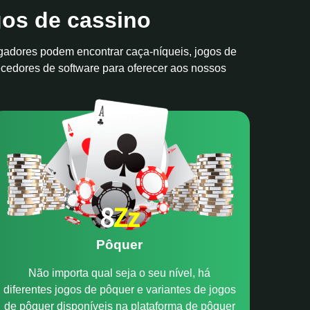
gos de cassino
gadores podem encontrar caça-níqueis, jogos de
ecedores de software para oferecer aos nossos
Pôquer
Não importa qual seja o seu nível, há
diferentes jogos de pôquer e variantes de jogos
de pôquer disponíveis na plataforma de pôquer