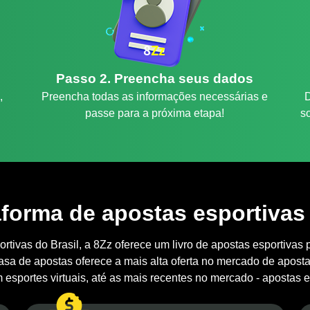
Passo 2. Preencha seus dados
,
Preencha todas as informações necessárias e
D
passe para a próxima etapa!
s
aforma de apostas esportivas
ivas do Brasil, a 8Zz oferece um livro de apostas esportivas 
sa de apostas oferece a mais alta oferta no mercado de aposta
 esportes virtuais, até as mais recentes no mercado - apostas e