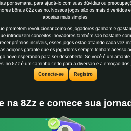
 dias por semana, para ajudá-lo com suas dúvidas ou preocupaçõ
s bônus 8Zz casino. Nossos jogos são os mais divertidos e 
apostas mais simples.
e prometem revolucionar como os jogadores ganham e gastam n
que introduzem conceitos inovadores também são bastante co
ecer prêmios incríveis, esses jogos estão atraindo cada vez ma
novas adições garante que os jogadores sempre tenham acesso 
go novo esperando para ser descoberto. Se você é um amante de 
s' no 8Zz é um caminho certo para a diversão e a emoção dos
Conecte-se
Registro
e na 8Zz e comece sua jorna